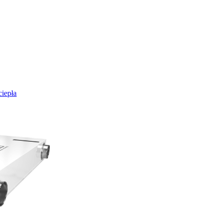
iepła