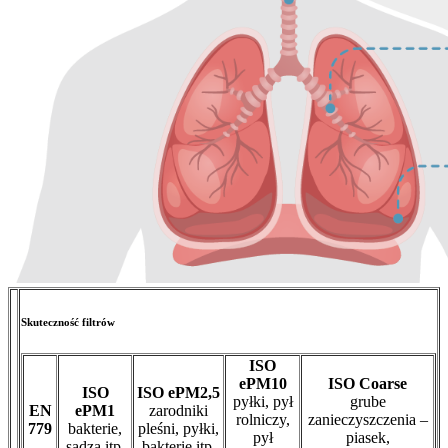
Skuteczność filtrów
ISO
ePM10
ISO Coarse
ISO
ISO ePM2,5
pyłki, pył
grube
EN
ePM1
zarodniki
rolniczy,
zanieczyszczenia –
779
bakterie,
pleśni, pyłki,
pył
piasek,
sadza itp.
bakterie itp.