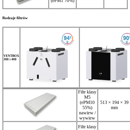
(ePM1 70%)
Rodzaje filtrów
VENTBOX
300 i 400
Filtr klasy
M5
(ePM10
513 × 194 × 39
55%)
mm
nawiew /
wywiew
Filtr klasy