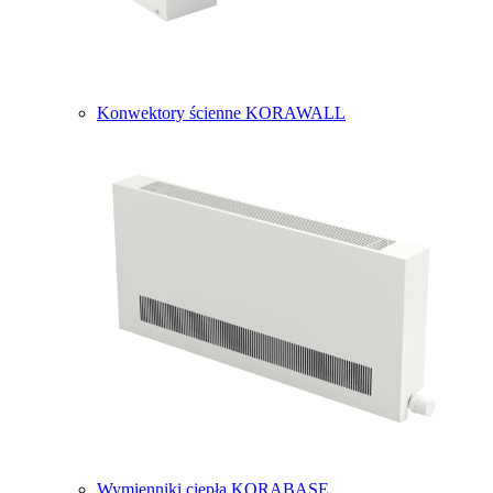
Konwektory ścienne KORAWALL
Wymienniki ciepła KORABASE