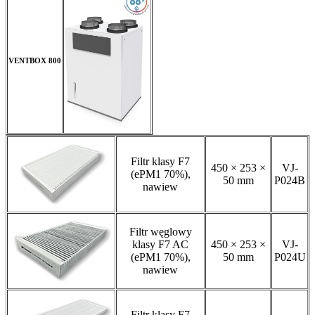
VENTBOX 800
Filtr klasy F7
450 × 253 ×
VJ-
(ePM1 70%),
50 mm
P024B
nawiew
Filtr węglowy
klasy F7 AC
450 × 253 ×
VJ-
(ePM1 70%),
50 mm
P024U
nawiew
Filtr klasy F7