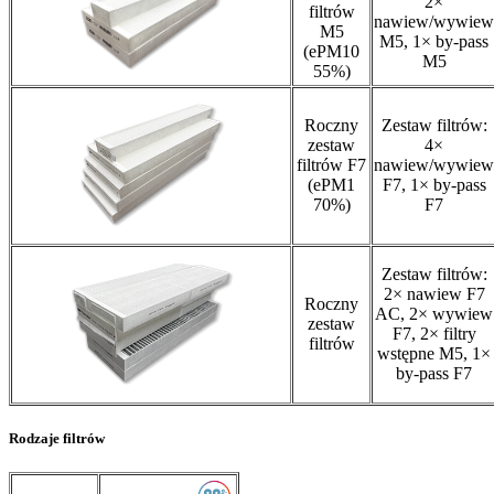
2×
filtrów
nawiew/wywiew
M5
M5, 1× by-pass
(ePM10
M5
55%)
Roczny
Zestaw filtrów:
zestaw
4×
filtrów F7
nawiew/wywiew
(ePM1
F7, 1× by-pass
70%)
F7
Zestaw filtrów:
2× nawiew F7
Roczny
AC, 2× wywiew
zestaw
F7, 2× filtry
filtrów
wstępne M5, 1×
by-pass F7
Rodzaje filtrów