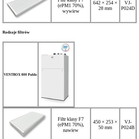
642 × 254 ×
VJ-
(ePM1 70%),
28 mm
P024D
wywiew
Rodzaje filtrów
VENTBOX 800 Public
Filtr klasy F7
450 × 253 ×
VJ-
(ePM1 70%),
50 mm
P024B
nawiew