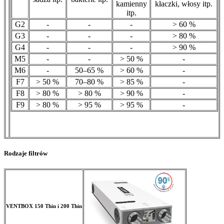
kamienny
kłaczki, włosy itp.
itp.
G2
-
-
-
> 60 %
G3
-
-
-
> 80 %
G4
-
-
-
> 90 %
M5
-
-
> 50 %
-
M6
-
50–65 %
> 60 %
-
F7
> 50 %
70–80 %
> 85 %
-
F8
> 80 %
> 80 %
> 90 %
-
F9
> 80 %
> 95 %
> 95 %
-
Rodzaje filtrów
VENTBOX 150 Thin i 200 Thin