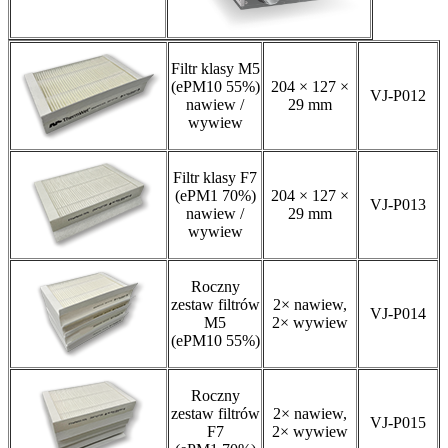
Filtr klasy M5
(ePM10 55%)
204 × 127 ×
VJ-P012
nawiew /
29 mm
wywiew
Filtr klasy F7
(ePM1 70%)
204 × 127 ×
VJ-P013
nawiew /
29 mm
wywiew
Roczny
zestaw filtrów
2× nawiew,
VJ-P014
M5
2× wywiew
(ePM10 55%)
Roczny
zestaw filtrów
2× nawiew,
VJ-P015
F7
2× wywiew