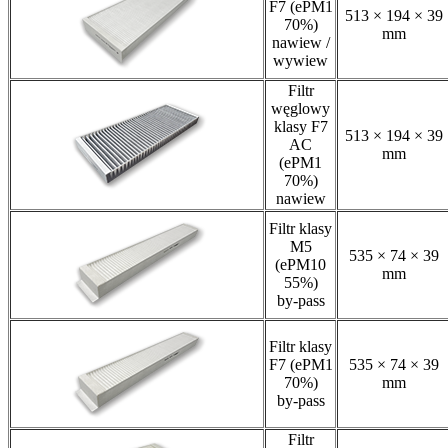
F7 (ePM1
513 × 194 × 39
70%)
mm
nawiew /
wywiew
Filtr
węglowy
klasy F7
513 × 194 × 39
AC
mm
(ePM1
70%)
nawiew
Filtr klasy
M5
535 × 74 × 39
(ePM10
mm
55%)
by-pass
Filtr klasy
F7 (ePM1
535 × 74 × 39
70%)
mm
by-pass
Filtr