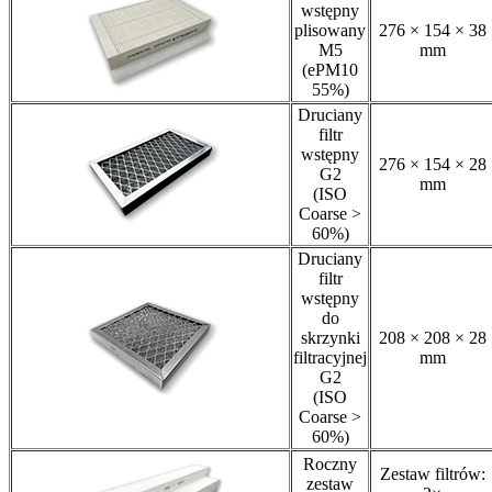
wstępny
plisowany
276 × 154 × 38
M5
mm
(ePM10
55%)
Druciany
filtr
wstępny
276 × 154 × 28
G2
mm
(ISO
Coarse >
60%)
Druciany
filtr
wstępny
do
skrzynki
208 × 208 × 28
filtracyjnej
mm
G2
(ISO
Coarse >
60%)
Roczny
Zestaw filtrów:
zestaw