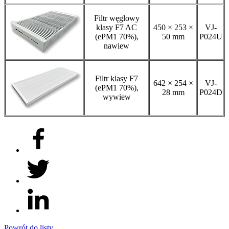
Filtr węglowy
klasy F7 AC
450 × 253 ×
VJ-
(ePM1 70%),
50 mm
P024U
nawiew
Filtr klasy F7
642 × 254 ×
VJ-
(ePM1 70%),
28 mm
P024D
wywiew
Powrót do listy