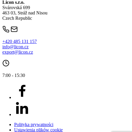
Licon
s.r.o.
Svárovská 699
463 03, Stráž nad Nisou
Czech Republic
+420 485 131 157
info@licon.cz
export@licon.cz
7:00 - 15:30
Polityka prywatności
Ustawienia plików cookie