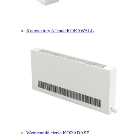
Konwektory ścienne KORAWALL
Wymienniki ciepła KORABASE