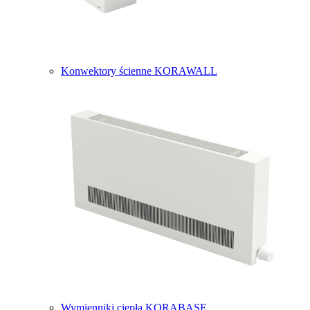
Konwektory ścienne KORAWALL
Wymienniki ciepła KORABASE