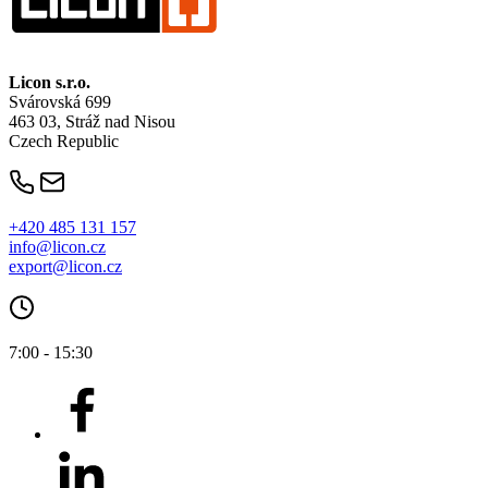
Licon
s.r.o.
Svárovská 699
463 03, Stráž nad Nisou
Czech Republic
+420 485 131 157
info@licon.cz
export@licon.cz
7:00 - 15:30