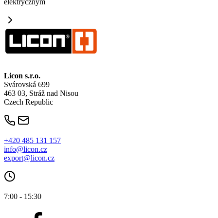
elektrycznym
Licon
s.r.o.
Svárovská 699
463 03, Stráž nad Nisou
Czech Republic
+420 485 131 157
info@licon.cz
export@licon.cz
7:00 - 15:30