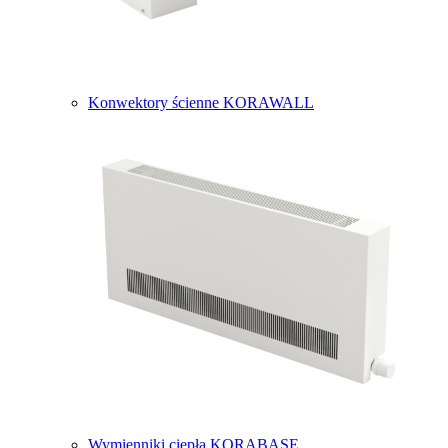
Konwektory ścienne KORAWALL
Wymienniki ciepła KORABASE