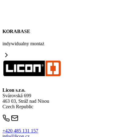
KORABASE
indywidualny montaż
Licon
s.r.o.
Svárovská 699
463 03, Stráž nad Nisou
Czech Republic
+420 485 131 157
info@licon.cz