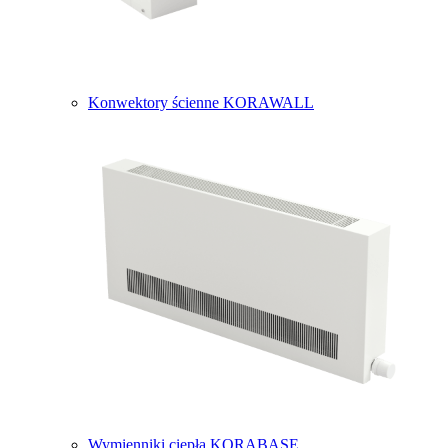
Konwektory ścienne KORAWALL
Wymienniki ciepła KORABASE