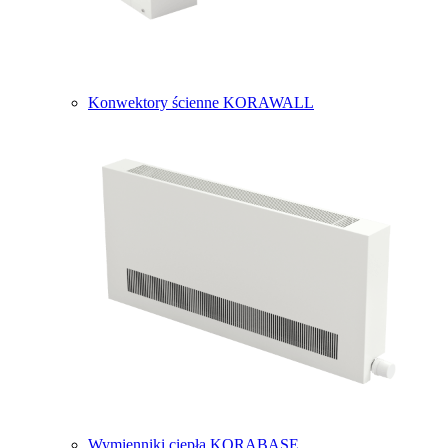
Konwektory ścienne KORAWALL
Wymienniki ciepła KORABASE