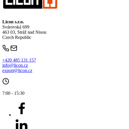
Licon
s.r.o.
Svárovská 699
463 03, Stráž nad Nisou
Czech Republic
+420 485 131 157
info@licon.cz
export@licon.cz
7:00 - 15:30