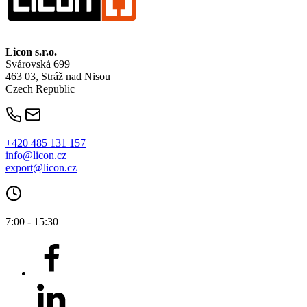
Licon
s.r.o.
Svárovská 699
463 03, Stráž nad Nisou
Czech Republic
+420 485 131 157
info@licon.cz
export@licon.cz
7:00 - 15:30