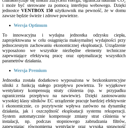
charakteryzuje się niskim zużyciem energii, ogranicza nadmiar CO₂
i może być sterowane za pomocą interfejsu webowego. Dzięki
jednostce
VENTBOX 150
użytkownik ma pewność, że w domu
zawsze będzie świeże i zdrowe powietrze.
Wersja Optimum
To innowacyjna i wydajna jednostka odzysku ciepła,
zaprojektowana w celu osiągnięcia maksymalnej wydajności przy
jednoczesnym zachowaniu ekonomicznej eksploatacji. Urządzenie
wyposażono we wszystkie niezbędne elementy techniczne
zapewniające efektywną pracę oraz optymalizację wszystkich
parametrów działania.
Wersja Premium
Jednostka została dodatkowo wyposażona w bezkonkurencyjne
silniki z funkcją stałego przepływu powietrza. Te wyjątkowe
wentylatory kompensują straty ciśnienia (np. w przypadku
ograniczenia przepływu na nawiewie). Dzięki zastosowaniu
wysokiej klasy silników EC urządzenie pracuje bardziej efektywnie
i ekonomicznie, co pozytywnie wpływa zarówno na dynamikę
działania, jak i oszczędność eksploatacji systemu rekuperacji.
System automatycznie kompensuje zmiany strat ciśnienia w
instalacji, np. podczas stopniowego zabrudzania filtrów,
zapewniając równomierną wentylację oraz wysoką sprawność