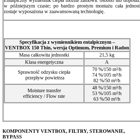
Entalpiczny wymiennik ciepła można zamówić osobno lub doposaż
w późniejszym czasie; po bardzo prostym montażu cała jednost
zostaje wyposażona w zaawansowaną technologię.
Specyfikacja z wymiennikiem entalpicznym –
VENTBOX 150 Thin, wersja Optimum, Premium i Radon
Masa całkowita jednostki
21,5 kg
Klasa energetyczna
A
70 %/150 m³/h
Sprawność odzysku ciepła
74 %/105 m³/h
przepływ powietrza
82 %/50 m³/h
48 %/150 m³/h
Moisture transfer
53 %/105 m³/h
efficiency / Flow rate
63 %/50 m³/h
KOMPONENTY VENTBOX, FILTRY, STEROWANIE,
BYPASS