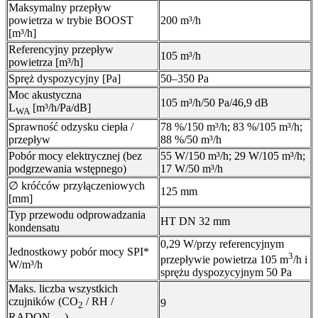
Maksymalny przepływ
powietrza w trybie BOOST
200 m³/h
[m³/h]
Referencyjny przepływ
105 m³/h
powietrza [m³/h]
Spręż dyspozycyjny [Pa]
50–350 Pa
Moc akustyczna
105 m³/h/50 Pa/46,9 dB
L
[m³/h/Pa/dB]
WA
Sprawność odzysku ciepła /
78 %/150 m³/h; 83 %/105 m³/h;
przepływ
88 %/50 m³/h
Pobór mocy elektrycznej (bez
55 W/150 m³/h; 29 W/105 m³/h;
podgrzewania wstępnego)
17 W/50 m³/h
∅ króćców przyłączeniowych
125 mm
[mm]
Typ przewodu odprowadzania
HT DN 32 mm
kondensatu
0,29 W/przy referencyjnym
Jednostkowy pobór mocy SPI*
3
przepływie powietrza 105 m
/h i
W/m³/h
sprężu dyspozycyjnym 50 Pa
Maks. liczba wszystkich
czujników (CO
/ RH /
9
2
RADON …)