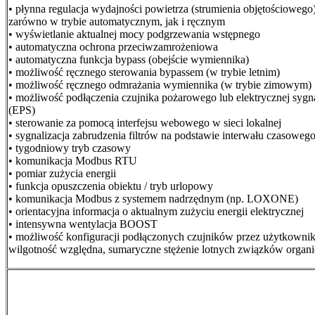
• płynna regulacja wydajności powietrza (strumienia objętościowego)
zarówno w trybie automatycznym, jak i ręcznym
• wyświetlanie aktualnej mocy podgrzewania wstępnego
• automatyczna ochrona przeciwzamrożeniowa
• automatyczna funkcja bypass (obejście wymiennika)
• możliwość ręcznego sterowania bypassem (w trybie letnim)
• możliwość ręcznego odmrażania wymiennika (w trybie zimowym)
• możliwość podłączenia czujnika pożarowego lub elektrycznej sygna
(EPS)
• sterowanie za pomocą interfejsu webowego w sieci lokalnej
• sygnalizacja zabrudzenia filtrów na podstawie interwału czasoweg
• tygodniowy tryb czasowy
• komunikacja Modbus RTU
• pomiar zużycia energii
• funkcja opuszczenia obiektu / tryb urlopowy
• komunikacja Modbus z systemem nadrzędnym (np. LOXONE)
• orientacyjna informacja o aktualnym zużyciu energii elektrycznej
• intensywna wentylacja BOOST
• możliwość konfiguracji podłączonych czujników przez użytkowni
wilgotność względna, sumaryczne stężenie lotnych związków organi