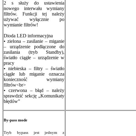
2 s służy do ustawienia
nowego interwału wymiany
filtrów. Funkcji tej należy
używać wyłącznie po
wymianie filtrów!
Dioda LED informacyjna
• zielona – zasilanie – miganie
– urządzenie podłączone do
zasilania (tryb Standby),
światło ciągłe – urządzenie w
pracy
• niebieska – filtry – światło
ciągłe lub miganie oznacza
konieczność wymiany
filtrów<br>
• czerwona – błąd – należy
sprawdzić sekcję „Komunikaty
błędów”
By-pass mode
Tryb bypass jest jednym z