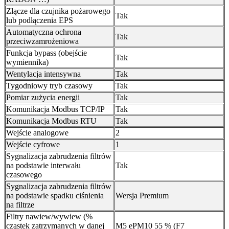
Złącze dla czujnika pożarowego
Tak
lub podłączenia EPS
Automatyczna ochrona
Tak
przeciwzamrożeniowa
Funkcja bypass (obejście
Tak
wymiennika)
Wentylacja intensywna
Tak
Tygodniowy tryb czasowy
Tak
Pomiar zużycia energii
Tak
Komunikacja Modbus TCP/IP
Tak
Komunikacja Modbus RTU
Tak
Wejście analogowe
2
Wejście cyfrowe
1
Sygnalizacja zabrudzenia filtrów
na podstawie interwału
Tak
czasowego
Sygnalizacja zabrudzenia filtrów
na podstawie spadku ciśnienia
Wersja Premium
na filtrze
Filtry nawiew/wywiew (%
cząstek zatrzymanych w danej
M5 ePM10 55 % (F7