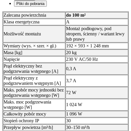
Pliki do pobrania
Zalecana powierzchnia
do 100 m²
Klasa energetyczna
A
Montaż podłogowy, pod
Możliwość montażu
stropem, ścienny / wariant lewy
lub prawy
Wymiary (wys. × szer. × gł.)
192 × 593 × 1 248 mm
Masa [kg]
20 kg
Napięcie
230 V AC/50 Hz
Prąd elektryczny bez
0,3 A
podgrzewania wstępnego [A]
Prąd elektryczny z
3,7 A
podgrzewaniem wstępnym [A]
Maks. pobór mocy jednostki bez
72 W
podgrzewania wstępnego [W]
Maks. moc podgrzewania
1 024 W
wstępnego [W]
Całkowity pobór mocy
1 096 W
Stopień ochrony IP
30
Przepływ powietrza [m³/h]
30–150 m³/h