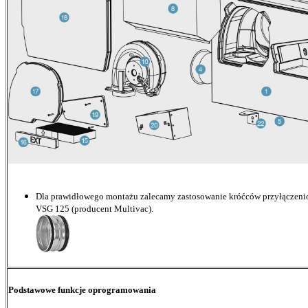
Dla prawidłowego montażu zalecamy zastosowanie króćców przyłączeni
VSG 125 (producent Mult
Podstawowe funkcje oprogramowania