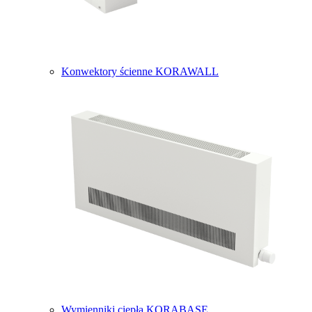
Konwektory ścienne KORAWALL
Wymienniki ciepła KORABASE