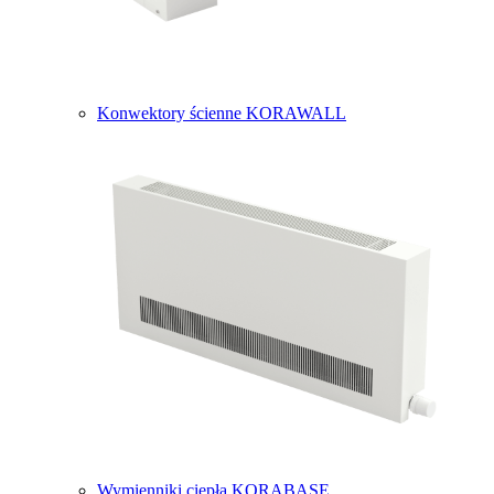
Konwektory ścienne KORAWALL
Wymienniki ciepła KORABASE