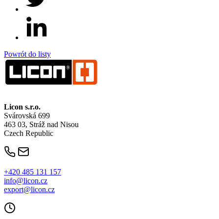
Powrót do listy
Licon
s.r.o.
Svárovská 699
463 03, Stráž nad Nisou
Czech Republic
+420 485 131 157
info@licon.cz
export@licon.cz